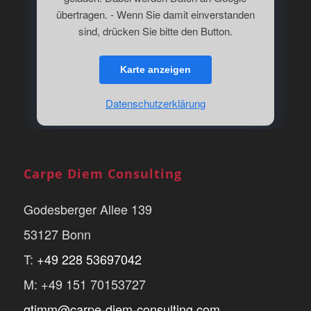
übertragen. - Wenn Sie damit einverstanden
sind, drücken Sie bitte den Button.
Karte anzeigen
Datenschutzerklärung
Carpe Diem Consulting
Godesberger Allee 139
53127 Bonn
T:
+49 228 53697042
M: +49 151 70153727
gtimm@carpe-diem-consulting.com